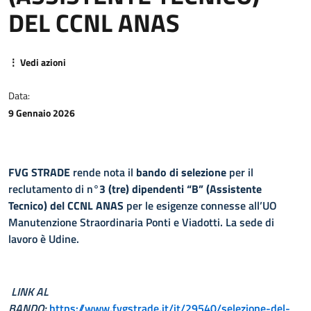
DEL CCNL ANAS
⋮ Vedi azioni
Data:
9 Gennaio 2026
FVG STRADE
rende nota il
bando di selezione
per il
reclutamento di n°
3 (tre) dipendenti “B” (Assistente
Tecnico) del CCNL ANAS
per le esigenze connesse all’UO
Manutenzione Straordinaria Ponti e Viadotti. La sede di
lavoro è Udine.
LINK AL
BANDO:
https://www.fvgstrade.it/it/29540/selezione-del-