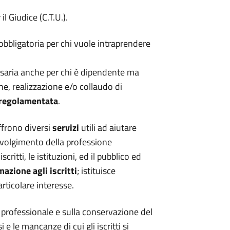
l Giudice (C.T.U.).
a obbligatoria per chi vuole intraprendere
cessaria anche per chi è dipendente ma
e, realizzazione e/o collaudo di
regolamentata
.
offrono diversi
servizi
utili ad aiutare
svolgimento della professione
scritti, le istituzioni, ed il pubblico ed
azione agli iscritti
; istituisce
rticolare interesse.
io professionale e sulla conservazione del
e le mancanze di cui gli iscritti si