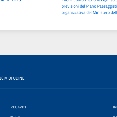
previsioni del Piano Paesaggist
organizzativa del Ministero dell
CIA DI UDINE
RECAPITI
IN