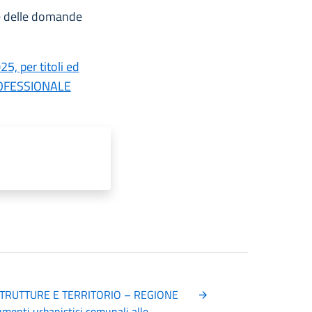
ne delle domande
, per titoli ed
ROFESSIONALE
TRUTTURE E TERRITORIO – REGIONE
menti urbanistici comunali alle