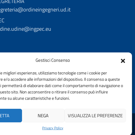
EGRETERIA
greteria@ordineingegneri.ud.it
EC
rdine.udine@ingpec.eu
Gestisci Consenso
le migliori esperienze, utilizziamo tecnologie come i cookie per
 e/o accedere alle informazioni del dispositivo. Il consenso a queste
ci permetterà di elaborare dati come il comportamento di navigazione o
questo sito. Non acconsentire o ritirare il consenso può influire
te su alcune caratteristiche e funzioni.
ETTA
NEGA
VISUALIZZA LE PREFERENZE
ELLA PROVINCIA DI UDINE | FONDAZIONE CNI
Privacy Policy