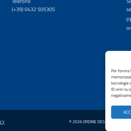
Telefono
S
(+39) 0432 505305
se
P
o
Per fornire 
memorizzare
tecnologie 
ID unici su 
negativamen
ACC
© 2026 ORDINE DEGLI INGEGNERI D
ICY